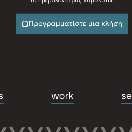
το ημερολόγιό μας παρακάτω.
Προγραμματίστε μια κλήση
s
work
se